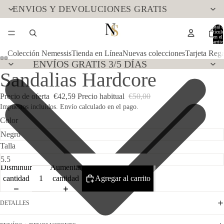
ENVIOS Y DEVOLUCIONES GRATIS
Total d
artícul
en el
carrito
0
Colección Nemessis
Tienda en Línea
Nuevas colecciones
Tarjeta Reg
ENVÍOS GRATIS 3/5 DÍAS
Sandalias Hardcore
Precio de oferta
€42,59
Precio habitual
€50,00
Impuestos incluidos. Envío calculado en el pago.
Color
Talla
Disminuir
Aumentar
cantidad
cantidad
Agregar al carrito
DETALLES