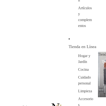
n
Artículos
y
complem
entos
Tienda en Línea
Tien
Hogar y
Ti
Jardín
Cocina
Cuidado
personal
Limpieza
Accesorio
s