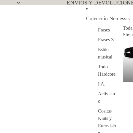
ENVIOS Y DEVOLUCIONE
Colección Nemessis
Toda
Frases
Sho
To
Frases Z
Ne
Estilo
musical
Todo
Hardcore
I.A.
Activism
o
Cositas
Kiuts y
Eurovisió