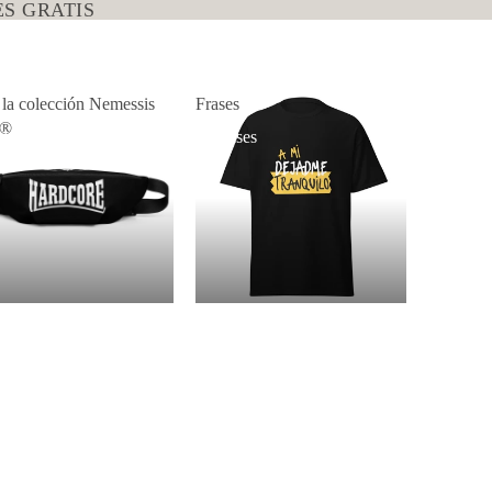
S GRATIS
 la colección Nemessis
Frases
p®
da la colección
Frases
messis Shop®