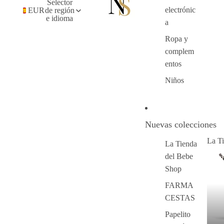
Selector
electrónic
EUR
de región
e idioma
a
Ropa y
complem
entos
Niños
Nuevas colecciones
La T
La Tienda
La
del Bebe
Sh
Shop
FARMA
CESTAS
Papelito