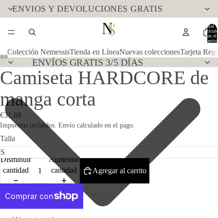
ENVIOS Y DEVOLUCIONES GRATIS
Total d
artícul
en el
carrito
0
Colección Nemessis
Tienda en Línea
Nuevas colecciones
Tarjeta Reg
ENVÍOS GRATIS 3/5 DÍAS
Camiseta HARDCORE de
manga corta
€31,69
Impuestos incluidos. Envío calculado en el pago.
Talla
Disminuir
Aumentar
cantidad
cantidad
Agregar al carrito