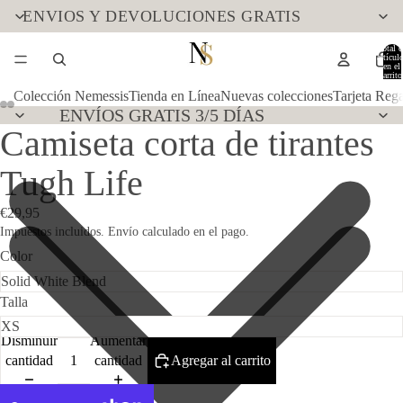
ENVIOS Y DEVOLUCIONES GRATIS
Total d
artícul
en el
carrito
0
Colección Nemessis
Tienda en Línea
Nuevas colecciones
Tarjeta Reg
ENVÍOS GRATIS 3/5 DÍAS
Camiseta corta de tirantes
Tugh Life
€29,95
Impuestos incluidos. Envío calculado en el pago.
Color
Talla
Disminuir
Aumentar
cantidad
cantidad
Agregar al carrito