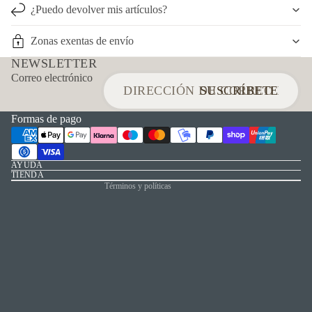
¿Puedo devolver mis artículos?
Zonas exentas de envío
NEWSLETTER
Política de reembolso
Correo electrónico
Política de privacidad
SUSCRÍBETE
Términos del servicio
Formas de pago
Política de envío
Información de contacto
Aviso legal
AYUDA
TIENDA
Términos y políticas