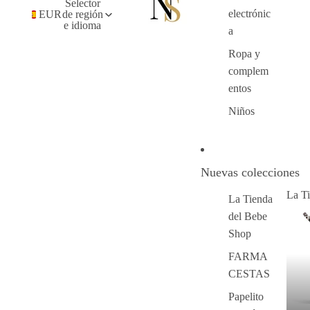
Selector
electrónic
EUR
de región
e idioma
a
Ropa y
complem
entos
Niños
Nuevas colecciones
La T
La Tienda
La
del Bebe
Sh
Shop
FARMA
CESTAS
Papelito