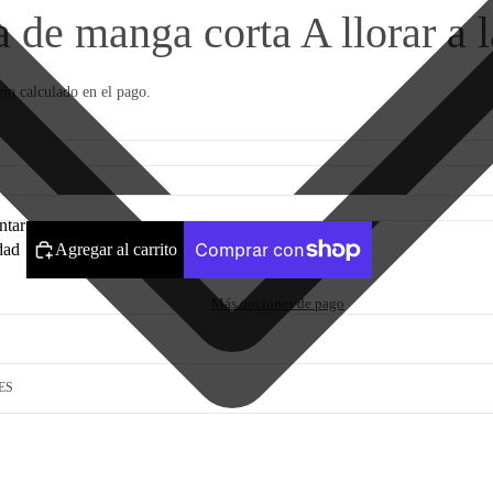
 de manga corta A llorar a la
ío calculado en el pago.
tar
dad
Agregar al carrito
Más opciones de pago
ES