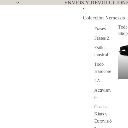
ENVIOS Y DEVOLUCIONE
Colección Nemessis
Toda
Frases
Sho
To
Frases Z
Ne
Estilo
musical
Todo
Hardcore
I.A.
Activism
o
Cositas
Kiuts y
Eurovisió