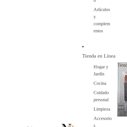
n
Artículos
y
complem
entos
Tienda en Línea
Tien
Hogar y
Ti
Jardín
Cocina
Cuidado
personal
Limpieza
Accesorio
s