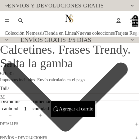
ENVIOS Y DEVOLUCIONES GRATIS
Total d
artícul
en el
carrito
0
Colección Nemessis
Tienda en Línea
Nuevas colecciones
Tarjeta Reg
ENVÍOS GRATIS 3/5 DÍAS
Calcetines. Frases Trendy.
Salta la gamba
€16,35
Impuestos incluidos. Envío calculado en el pago.
Talla
Disminuir
Aumentar
cantidad
cantidad
Agregar al carrito
DETALLES
ENVÍOS + DEVOLUCIONES