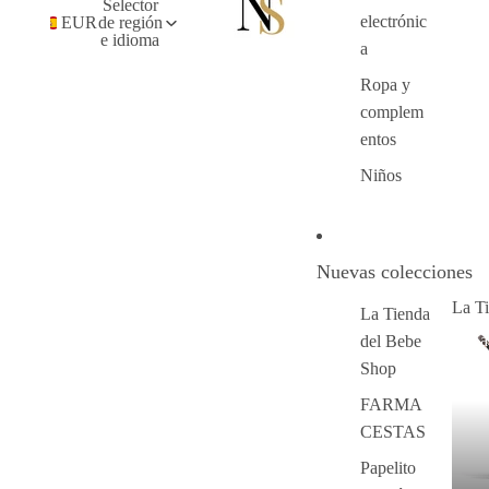
Selector
electrónic
EUR
de región
e idioma
a
Ropa y
complem
entos
Niños
Nuevas colecciones
La T
La Tienda
La
del Bebe
Sh
Shop
FARMA
CESTAS
Papelito