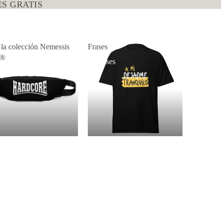
S GRATIS
 la colección Nemessis
Frases
p®
da la colección
Frases
messis Shop®