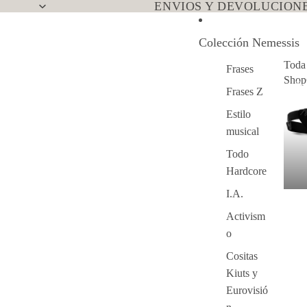
ENVIOS Y DEVOLUCIONE
Colección Nemessis
Toda
Frases
Sho
To
Frases Z
Ne
Estilo
musical
Todo
Hardcore
I.A.
Activism
o
Cositas
Kiuts y
Eurovisió