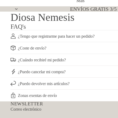
Más
ENVÍOS GRATIS 3/5
Diosa Nemesis
FAQ's
¿Tengo que registrarme para hacer un pedido?
¿Coste de envío?
¿Cuándo recibiré mi pedido?
¿Puedo cancelar mi compra?
¿Puedo devolver mis artículos?
Política de reembolso
Zonas exentas de envío
Política de privacidad
NEWSLETTER
Términos del servicio
Correo electrónico
Política de envío