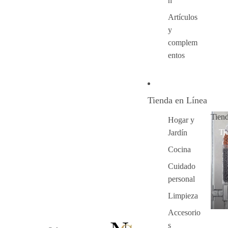
n
Artículos
y
complem
entos
Tienda en Línea
Tien
Hogar y
Ti
Jardín
Cocina
Cuidado
personal
Limpieza
Accesorio
s