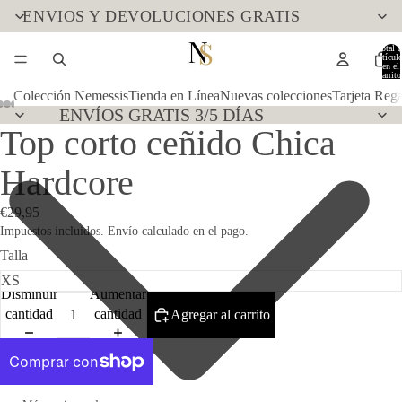
ENVIOS Y DEVOLUCIONES GRATIS
Total d
artícul
en el
carrito
0
Colección Nemessis
Tienda en Línea
Nuevas colecciones
Tarjeta Reg
ENVÍOS GRATIS 3/5 DÍAS
Top corto ceñido Chica
Hardcore
€29,95
Impuestos incluidos. Envío calculado en el pago.
Talla
Disminuir
Aumentar
cantidad
cantidad
Agregar al carrito